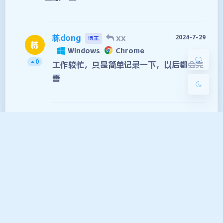
Sans Serif
Serif
栋dong
xx
2024-7-29
博主
浅阴影
深阴影
栋
Windows
Chrome
0
工作较忙，只是简单记录一下，以后都会完
关闭
日落
暗化
灰度
善
发送评论