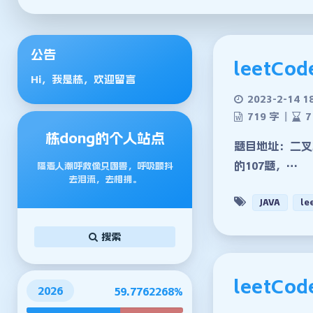
公告
leetC
Hi，我是栋，欢迎留言
2023-2-14 1
719 字
|
7
栋dong的个人站点
题目地址：二叉
的107题，…
隔着人潮呼救像只困兽，呼吸颤抖
去泪流，去相拥。
JAVA
le
搜索
leetCo
2026
59.7762300%