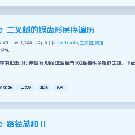
ode-二叉树的锯齿形层序遍历
8:49
|
1,240
|
0
|
leetcode
,
二叉树
,
算法
 分钟
树的锯齿形层序遍历 思路 这道题与102题有很多相似之处，下
etcode
二叉树
算法
队列
de-路径总和 II