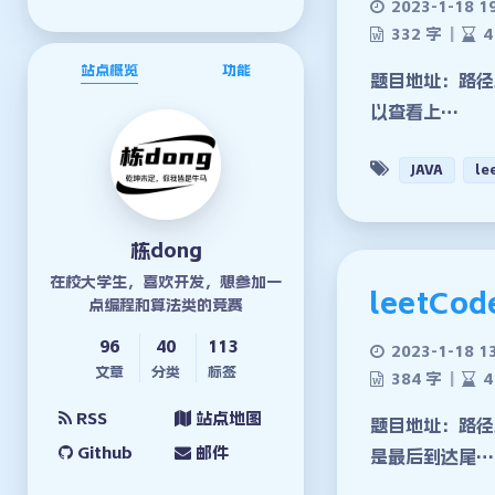
2023-1-18 1
332 字
|
4
站点概览
功能
题目地址：路径
以查看上…
JAVA
le
栋dong
在校大学生，喜欢开发，想参加一
leetCo
点编程和算法类的竞赛
96
40
113
2023-1-18 1
文章
分类
标签
384 字
|
4
RSS
站点地图
题目地址：路径
Github
邮件
是最后到达尾…