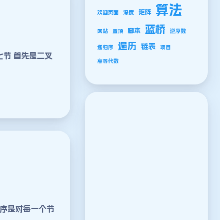
算法
矩阵
欢迎页面
深度
蓝桥
脚本
网站
置顶
逆序数
遍历
链表
递归序
项目
七节 首先是二叉
高等代数
中序是对每一个节