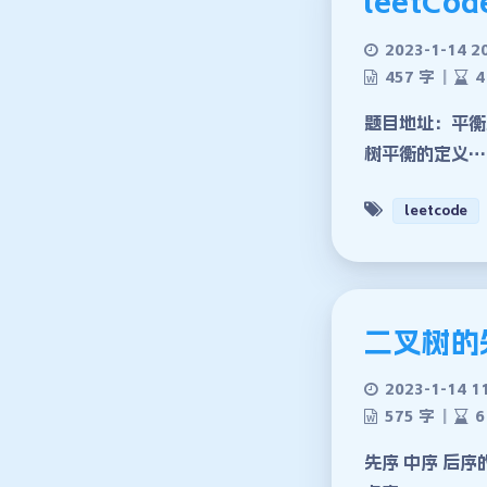
leetC
2023-1-14 2
457 字
|
4
题目地址：平衡
树平衡的定义…
leetcode
二叉树的
2023-1-14 1
575 字
|
6
先序 中序 后序