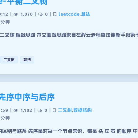
ode-平衡二叉树
0:12
|
1,070
|
0
|
leetcode
,
算法
 分钟
二叉树 解题思路 本文解题思路来自左程云老师算法课新手班第
二叉树
算法
先序中序与后序
1:59
|
1,102
|
0
|
二叉树
,
数据结构
 分钟
的区别与联系 先序是对每一个节点来说，都是 头 左 右 的顺序 