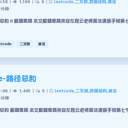
9:58
|
1,169
|
0
|
leetcode
,
二叉树
,
数据结构
,
算法
 分钟
总和 II 解题思路 本文解题思路来自左程云老师算法课新手班第
etcode
二叉树
算法
de-路径总和
3:06
|
1,445
|
0
|
leetcode
,
二叉树
,
数据结构
,
算法
 分钟
总和 解题思路 本文解题思路来自左程云老师算法课新手班第七