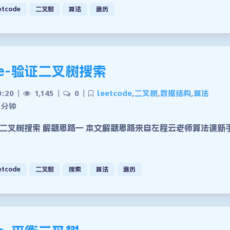
etcode
二叉树
算法
遍历
ode-验证二叉树搜索
0:20
|
1,145
|
0
|
leetcode
,
二叉树
,
数据结构
,
算法
 分钟
二叉树搜索 解题思路一 本文解题思路来自左程云老师算法课新
etcode
二叉树
搜索
算法
遍历