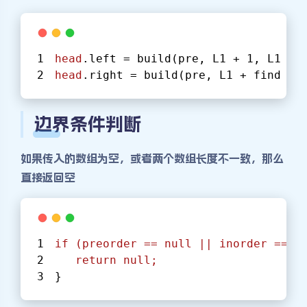
head
.left = build(pre, L
1
 + 
1
, L
1
 + 
head
.right = build(pre, L
1
 + find - 
边界条件判断
如果传入的数组为空，或者两个数组长度不一致，那么
直接返回空
if
(preorder
==
null
||
inorder
==
n
return
null
;
}