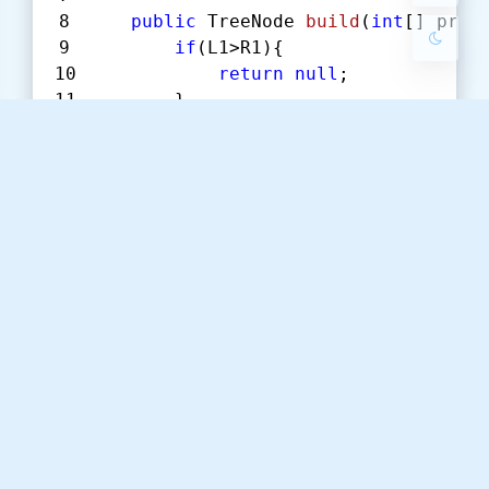
关闭
日落
暗化
灰度
public
 TreeNode 
build
(
int
[] pre,
if
(L1>R1){
return
null
;
        }
int
 find = L2;
while
 (in[find] != pre[L1]) 
            find++;
        }
        TreeNode head = 
new
 TreeNode
if
 (L1 == R1) {
return
 head;
        }
        head.left = build(pre, L1 + 
        head.right = build(pre, L1 +
return
 head;
    }