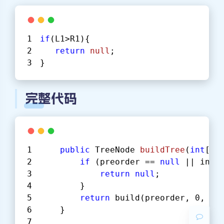
if
(L1>R1){
return
null
;
}
完整代码
public
 TreeNode 
buildTree
(
int
[] 
夜间模式
if
 (preorder == 
null
 || inor
return
null
;
Sans Serif
Serif
        }
return
 build(preorder, 
0
, pr
浅阴影
深阴影
    }