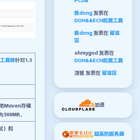
PCDN
栋dong
发表在
DOH&&ECH检测工具
栋dong
发表在
留言
区
ohmygod
发表在
工具链
针对1.3
DOH&&ECH检测工具
泼猴
发表在
留言区
加速
地Maven存储
500MB。
试）和
超高防服务器