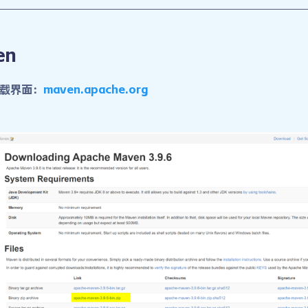
en
载界面：
maven.apache.org