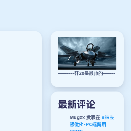
--------歼20是最帅的------
最新评论
Mugzx
发表在
B站卡
顿优化-PC端禁用