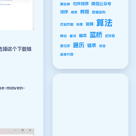
归并排序
微信公众号
幂运算
教程
排序
搜索
数据结构
算法
矩阵
欢迎页面
深度
蓝桥
脚本
网站
置顶
逆序数
遍历
链表
递归序
项目
选择这个下载链
高等代数
-maven-