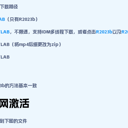
下载路径
AB
（只有R2023b）
TLAB
，不限速，支持IDM多线程下载，或者点击
R2023b
以及
R2
LAB（将mp4后缀更改为zip）
TLAB
023b的方法基本一致
网激活
到下图的文件