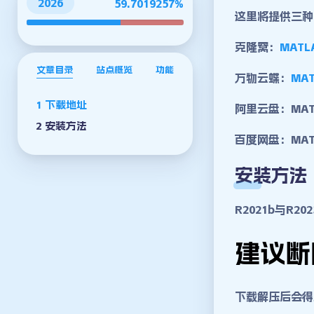
2026
59.7019289%
这里将提供三种
克隆窝
：
MATL
文章目录
站点概览
功能
万物云蝶
：
MA
下载地址
阿里云盘：MAT
安装方法
百度网盘
：
MA
安装方法
R2021b与R2
建议断
下载解压后会得