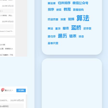
归并排序
微信公众号
幂运算
教程
排序
搜索
数据结构
算法
矩阵
欢迎页面
深度
蓝桥
脚本
网站
置顶
逆序数
遍历
链表
递归序
项目
高等代数