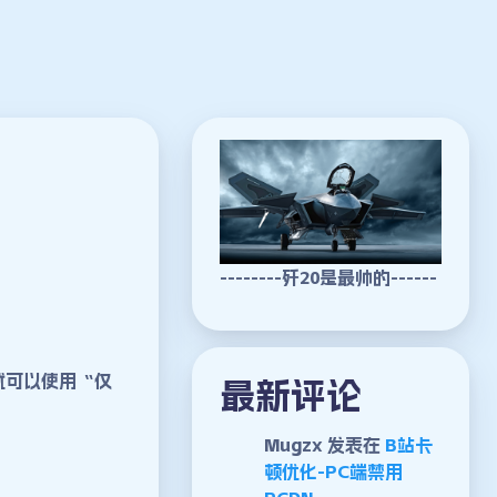
--------歼20是最帅的------
就可以使用“仅
最新评论
Mugzx
发表在
B站卡
顿优化-PC端禁用