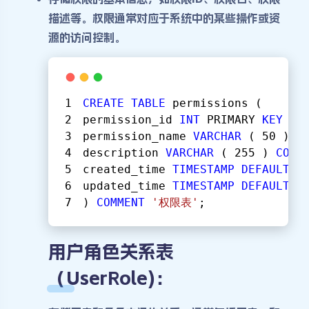
描述等。权限通常对应于系统中的某些操作或资
源的访问控制。
CREATE
TABLE
 permissions (
permission_id 
INT
 PRIMARY 
KEY
 AU
permission_name 
VARCHAR
 ( 
50
 ) 
N
description 
VARCHAR
 ( 
255
 ) 
COMM
created_time 
TIMESTAMP
DEFAULT
C
updated_time 
TIMESTAMP
DEFAULT
C
) 
COMMENT
'权限表'
;
用户角色关系表
（UserRole)：