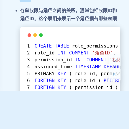
存储权限与角色之间的关系，通常包括权限ID和
角色ID。这个表用来表示一个角色拥有哪些权限
夜间模式
Sans Serif
Serif
CREATE
TABLE
 role_permissions (
浅阴影
深阴影
role_id 
INT
COMMENT
'角色ID'
,
permission_id 
INT
COMMENT
'权限ID
关闭
日落
暗化
灰度
assigned_time 
TIMESTAMP
DEFAULT
PRIMARY 
KEY
 ( role_id, permissio
FOREIGN
KEY
 ( role_id ) 
REFERENC
FOREIGN
KEY
 ( permission_id ) 
RE
) 
COMMENT
'角色权限关联表'
;
赞赏