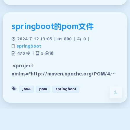
springboot的pom文件
2024-7-12 13:05
|
800
|
0
|
夜间模式
springboot
470 字
|
5 分钟
Sans Serif
Serif
<project
浅阴影
深阴影
xmlns="http://maven.apache.org/POM/4.…
关闭
日落
暗化
灰度
JAVA
pom
springboot
获取微信公众号带key的二维码