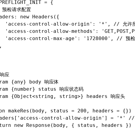
PREFLIGHT_INIT = {
// 预检请求配置
eaders: new Headers({
		'access-control-allow-origin': '*', // 
		'access-control-allow-methods': 'GET,POS
		'access-control-max-age': '1728000', /
,
造响应
aram {any} body 响应体
aram {number} status 响应状态码
ram {Object<string, string>} headers 响应头
on makeRes(body, status = 200, headers = {}) 
eaders['access-control-allow-origin'] = '*
eturn new Response(body, { status, headers