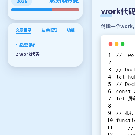
2026
59.8136735%
work代
创建一个wor
文章目录
站点概览
功能
必要条件
work代码
// _wo
// D
let hu
// D
const 
let 屏
// 根
functi
	/
	c