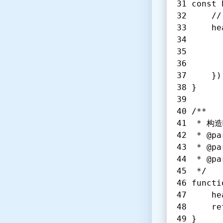
const 
	
	h
	})
}
/**
 * 构
 * @p
 * @p
 * @pa
 */
functi
	h
	r
}