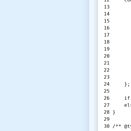
	};
	i
	e
}
/** @t