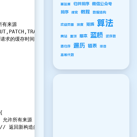
归并排序
微信公众号
幂运算
教程
排序
搜索
数据结构
算法
允许所有来源
矩阵
欢迎页面
深度
T,PUT,PATCH,TRACE,DELETE,HEAD,OPTIONS', // 允
蓝桥
脚本
网站
置顶
逆序数
/ 预检请求的缓存时间
遍历
链表
递归序
项目
高等代数
{
' // 允许所有来源
 }) // 返回新构造的响应