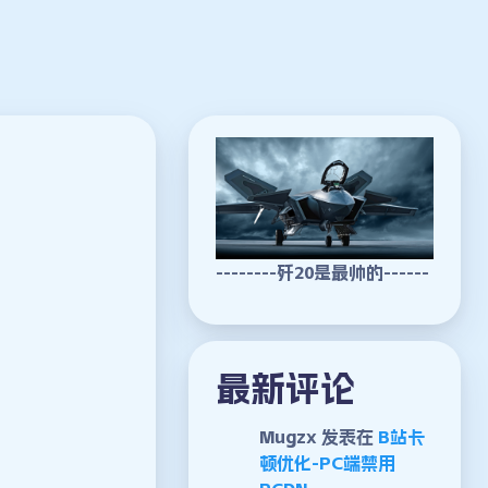
--------歼20是最帅的------
最新评论
Mugzx
发表在
B站卡
顿优化-PC端禁用