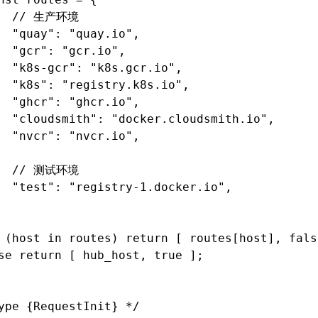
		// 生产环境
		"quay": "quay.io",
		"gcr": "gcr.io",
		"k8s-gcr": "k8s.gcr.io",
		"k8s": "registry.k8s.io",
		"ghcr": "ghcr.io",
		"cloudsmith": "docker.cloudsmith.io",
		"nvcr": "nvcr.io",
		// 测试环境
		"test": "registry-1.docker.io",
f (host in routes) return [ routes[host], fals
lse return [ hub_host, true ];
ype {RequestInit} */