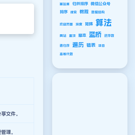
归并排序
微信公众号
幂运算
教程
排序
搜索
数据结构
算法
矩阵
欢迎页面
深度
蓝桥
脚本
网站
置顶
逆序数
遍历
链表
递归序
项目
高等代数
分享文件。
便管理。