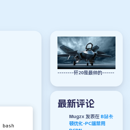
--------歼20是最帅的------
最新评论
Mugzx
发表在
B站卡
顿优化-PC端禁用
 bash