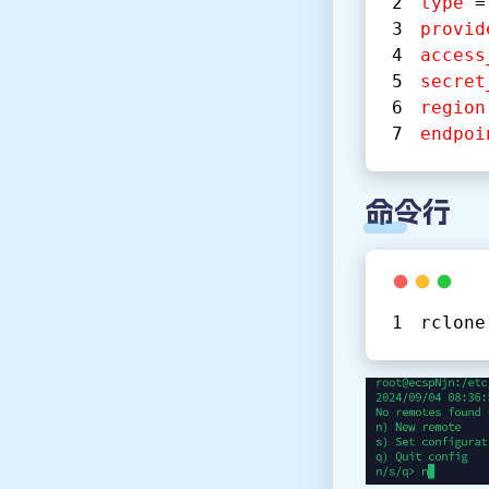
type
 =
provid
access
secret
region
endpoi
命令行
rclone