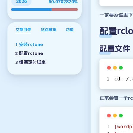
2026
60.0702851%
一定要从这里下载
配置rcl
文章目录
站点概览
功能
安装rclone
配置文件
配置rclone
编写定时脚本
cd ~
/.
正常会有一个rc
[wordp