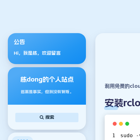
公告
Hi，我是栋，欢迎留言
栋dong的个人站点
利用免费的clo
逃离是事实，但我没有背叛。
安装rcl
搜索
sudo -