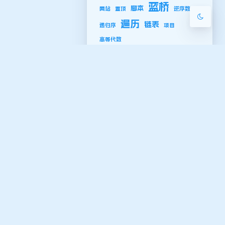
蓝桥
脚本
网站
置顶
逆序数
遍历
链表
递归序
项目
高等代数