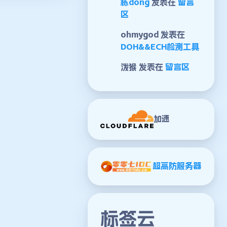
栋dong
发表在
留言
区
ohmygod
发表在
DOH&&ECH检测工具
泼猴
发表在
留言区
加速
超高防服务器
标签云