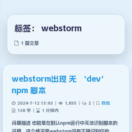
标签：
webstorm
1 篇文章
webstorm出现 无 ‘dev’
npm 脚本
2024-7-12 13:03
|
1,855
|
2
|
教程
138 字
|
1 分钟内
问题描述 也就是在默认npm运行中无法识别脚本的
问题，这个情况是webstom没有正确识别你的
夜间模式