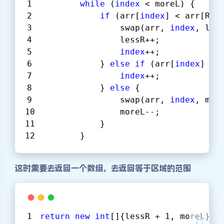
while
 (
index
 < moreL) {
if
 (arr[
index
] < arr[R])
                swap(arr, 
index
, les
                lessR++;
index
++;
            } 
else
if
 (arr[
index
] ==
index
++;
            } 
else
 {
                swap(arr, 
index
, mor
                moreL--;
            }
        }
夜间模式
这时需要去返回一个数组，去返回等于区域的范围
Sans Serif
Serif
浅阴影
深阴影
return
new
int
[]{lessR + 
1
, moreL};