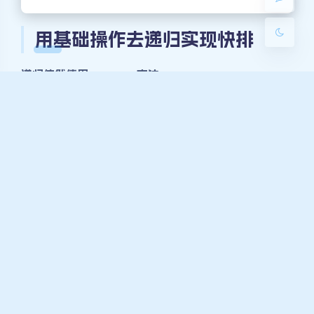
关闭
日落
暗化
灰度
用基础操作去递归实现快排
递归依然使用peocess方法。
因为返回了相同数字的范围。递归就是弄两边
public
static
void
process
(
int
[]
if
 (L > R) {
return
;
        }
int
[] equalE = partition(arr
//equalE[0]  等于区域的第一个数
//equalE[1]  等于区域的最后一个
        process(arr, L, equalE[
0
] - 
        process(arr, equalE[
1
] + 
1
, 