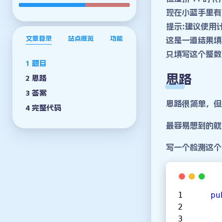
现在小蓝手里有 0
提示:建议使用
文章目录
站点概览
功能
这是一道结果填
只填写这个整数
题目
思路
思路
答案
思路很简单，但
完整代码
最容易想到的就
写一个检测这个
pu