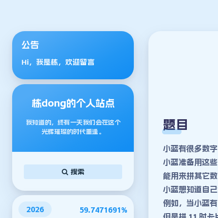
公告
Hi，我是栋，欢迎留言
栋dong的个人站点
题目
我知道的，终有一天我们会在这个
光辉璀璨的时代重逢。
小蓝有很多数字卡
小蓝准备用这些
搜索
能用来拼其它数
小蓝想知道自己
例如，当小蓝有 3
2026
59.7471723%
但是拼 11 时