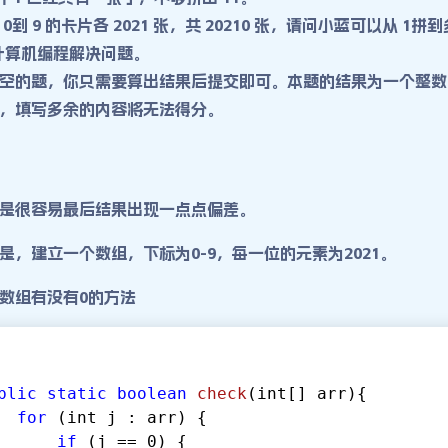
到 9 的卡片各 2021 张，共 20210 张，请问小蓝可以从 1拼到
计算机编程解决问题。
空的题，你只需要算出结果后提交即可。本题的结果为一个整数
，填写多余的内容将无法得分。
是很容易最后结果出现一点点偏差。
是，建立一个数组，下标为0-9，每一位的元素为2021。
数组有没有0的方法
blic
static
boolean
check
(
int[] arr
)
{
for
 (int j : arr) {
if
 (j == 
0
) {