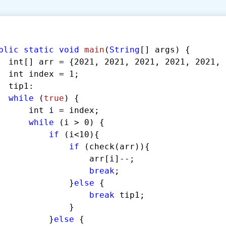
blic
static
void
main
(
String
[] args
)
 {
  int[] arr = {
2021
, 
2021
, 
2021
, 
2021
, 
2021
, 
  int index = 
1
;
  tip1:
while
 (
true
) {
      int i = index;
while
 (i > 
0
) {
if
 (i<
10
){
if
 (check(arr)){
                  arr[i]--;
break
;
              }
else
 {
break
 tip1;
              }
          }
else
 {