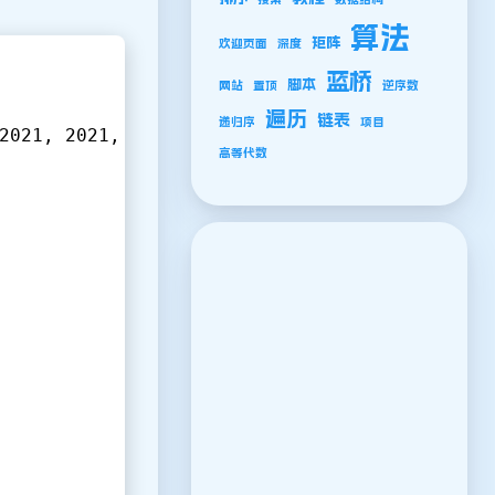
算法
矩阵
欢迎页面
深度
蓝桥
脚本
网站
置顶
逆序数
遍历
链表
递归序
项目
2021
, 
2021
, 
2021
, 
2021
, 
2021
};
高等代数