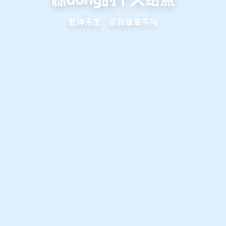
乾坤未定，你我皆是牛马