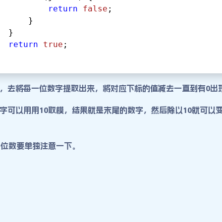
return
false
;
      }
  }
return
true
;
，去将每一位数字提取出来，将对应下标的值减去一直到有0出
字可以用用10取模，结果就是末尾的数字，然后除以10就可以
各位数要单独注意一下。