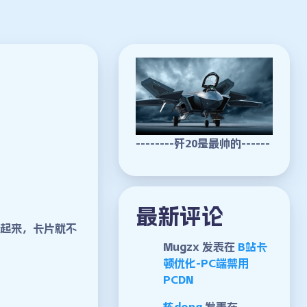
--------歼20是最帅的------
最新评论
存起来，卡片就不
Mugzx
发表在
B站卡
顿优化-PC端禁用
PCDN
栋dong
发表在