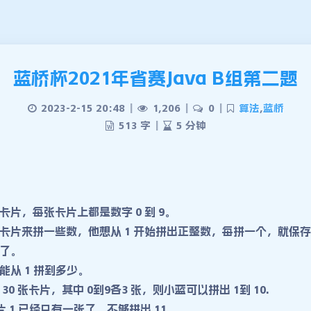
蓝桥杯2021年省赛Java B组第二题
2023-2-15 20:48
|
1,206
|
0
|
算法
,
蓝桥
513 字
|
5 分钟
片，每张卡片上都是数字 0 到 9。
卡片来拼一些数，他想从 1 开始拼出正整数，每拼一个，就保
了。
能从 1 拼到多少。
0 张卡片，其中 0到9各3 张，则小蓝可以拼出 1到 10.
卡片 1 已经只有一张了，不够拼出 11。