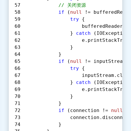
// 关闭资源
if
 (
null
 != bufferedRead
try
 {
                    bufferedReader.c
                } 
catch
 (IOException
                    e.printStackTrac
                }
            }
if
 (
null
 != inputStream)
try
 {
                    inputStream.clos
                } 
catch
 (IOException
                    e.printStackTrac
                }
            }
if
 (connection != 
null
) 
                connection.disconnec
            }