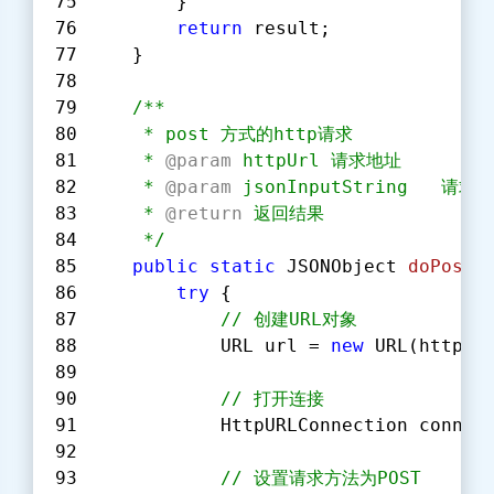
        }
return
 result;
    }
/**
     * post 方式的http请求
     * 
@param 
httpUrl 请求地址
     * 
@param 
jsonInputString   请求
     * 
@return 
返回结果
     */
public
static
 JSONObject 
doPost
(
try
 {
// 创建URL对象
            URL url = 
new
 URL(httpUr
// 打开连接
            HttpURLConnection connec
// 设置请求方法为POST