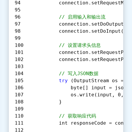
            connection.setRequestMet
// 启用输入和输出流
            connection.setDoOutput(
t
            connection.setDoInput(
tr
// 设置请求头信息
            connection.setRequestPro
            connection.setRequestPro
// 写入JSON数据
try
 (OutputStream os = c
                byte[] input = jsonI
                os.write(input, 
0
, i
            }
// 获取响应代码
            int responseCode = conne