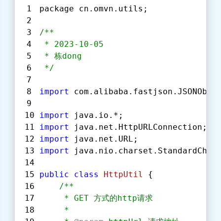
package cn.omvn.utils;
/**
 * 2023-10-05
 * 栋dong
 */
import
 com.alibaba.fastjson.JSONObje
import
 java.io.*;
import
 java.net.HttpURLConnection;
import
 java.net.URL;
import
 java.nio.charset.StandardChar
public
class
HttpUtil
{
/**
     * GET 方式的http请求
     *