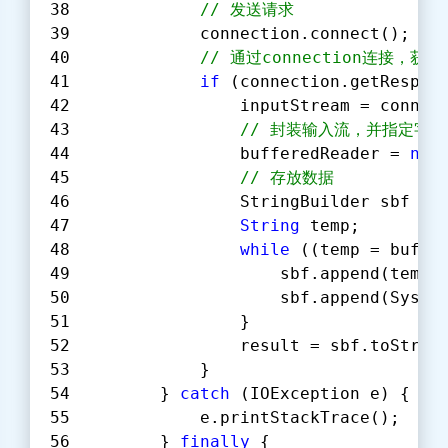
// 发送请求
            connection.connect();
// 通过connection连接，获
if
 (connection.getRespon
                inputStream = connec
// 封装输⼊流，并指定字符
                bufferedReader = 
new
// 存放数据
                StringBuilder sbf = 
String
 temp;
while
 ((temp = buffe
                    sbf.append(temp)
                    sbf.append(Syste
                }
                result = sbf.toStrin
            }
        } 
catch
 (IOException e) {
            e.printStackTrace();
        } 
finally
 {