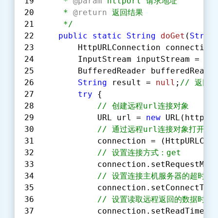
     * 
@param 
httpUrl 请求地址
     * 
@return 
返回结果
     */
public
static
String
doGet
(
Strin
        HttpURLConnection connection
        InputStream inputStream = 
nu
        BufferedReader bufferedReade
String
 result = 
null
;
// 返回
try
 {
// 创建远程url连接对象
            URL url = 
new
 URL(httpUr
// 通过远程url连接对象打开⼀个连
            connection = (HttpURLCon
// 设置连接⽅式：get
            connection.setRequestMet
// 设置连接主机服务器的超时时间
            connection.setConnectTim
// 设置读取远程返回的数据时间：
            connection.setReadTimeou