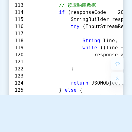
// 读取响应数据
if
 (responseCode == 
200
)
                StringBuilder respon
夜间模式
try
 (InputStreamRead
Sans Serif
Serif
String
 line;
while
 ((line = 
i
浅阴影
深阴影
                        response.app
                    }
                }
关闭
日落
暗化
灰度
return
 JSONObject.pa
            } 
else
 {
// 处理请求失败的情况
throw
new
 RuntimeExc
            }
        } 
catch
 (Exception e) {
throw
new
 RuntimeExcepti