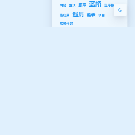
蓝桥
脚本
网站
置顶
逆序数
遍历
链表
递归序
项目
高等代数