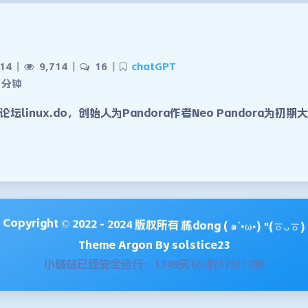
:14
|
9,714
|
16
|
chatGPT
 分钟
坛linux.do，创始人为Pandora作者Neo Pandora为初
Copyright © 2022 - 2024 版权所有
栋dong
( ๑´•ω•) "(ㆆᴗㆆ)
Theme
Argon
By solstice23
小破站已经安全运行：1349天1小时37分13秒