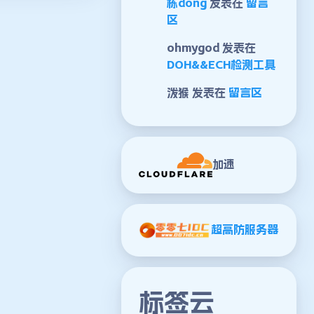
栋dong
发表在
留言
区
ohmygod
发表在
DOH&&ECH检测工具
泼猴
发表在
留言区
加速
超高防服务器
标签云