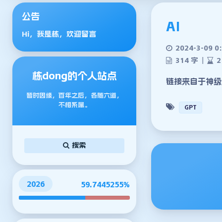
公告
AI
Hi，我是栋，欢迎留言
2024-3-09 0
314 字
|
2
栋dong的个人站点
链接来自于神级论
暂时因缘，百年之后，各随六道，
不相系属。
GPT
搜索
2026
59.7445286%