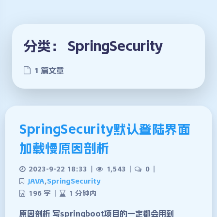
分类：
SpringSecurity
1 篇文章
SpringSecurity默认登陆界面
加载慢原因剖析
2023-9-22 18:33
|
1,543
|
0
|
JAVA
,
SpringSecurity
196 字
|
1 分钟内
原因剖析 写springboot项目的一定都会用到
夜间模式