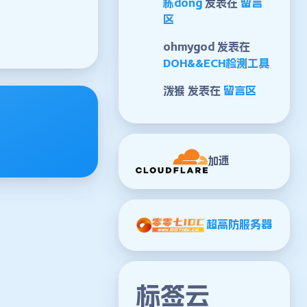
栋dong
发表在
留言
区
ohmygod
发表在
DOH&&ECH检测工具
泼猴
发表在
留言区
加速
超高防服务器
标签云