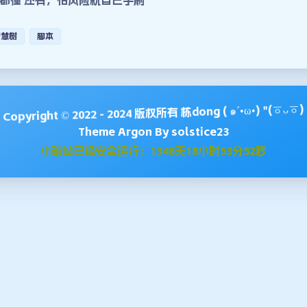
智慧树
脚本
( ๑´•ω•) "(ㆆᴗㆆ)
栋dong
Copyright © 2022 - 2024 版权所有
Theme
Argon
By solstice23
小破站已经安全运行：1348天18小时53分53秒