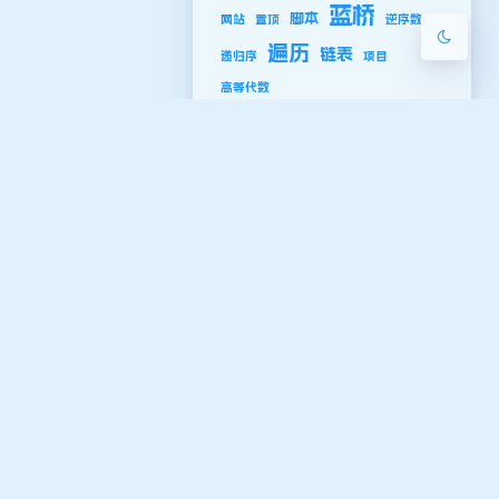
蓝桥
脚本
网站
置顶
逆序数
遍历
链表
递归序
项目
高等代数