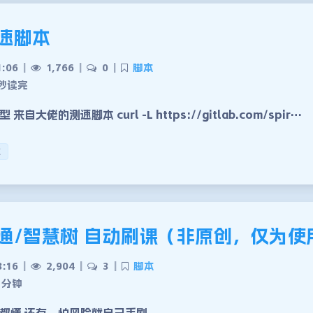
速脚本
1:06
|
1,766
|
0
|
脚本
秒读完
自大佬的测速脚本 curl -L https://gitlab.com/spir…
本
通/智慧树 自动刷课（非原创，仅为使
8:16
|
2,904
|
3
|
脚本
 分钟
都懂 还有，怕风险就自己手刷