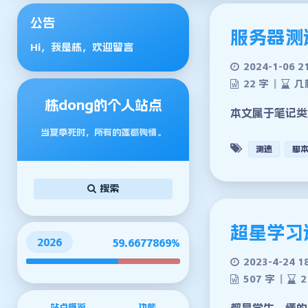
公告
服务器测
Hi，我是栋，欢迎留言
2024-1-06 2
22 字
|
几
栋dong的个人站点
本文属于笔记类型 来
当夏季死时，所有的莲都殉情。
测速
脚
搜索
超星学习
2026
59.6677901%
2023-4-24 1
507 字
|
2
都是学生，懂的
站点概览
功能