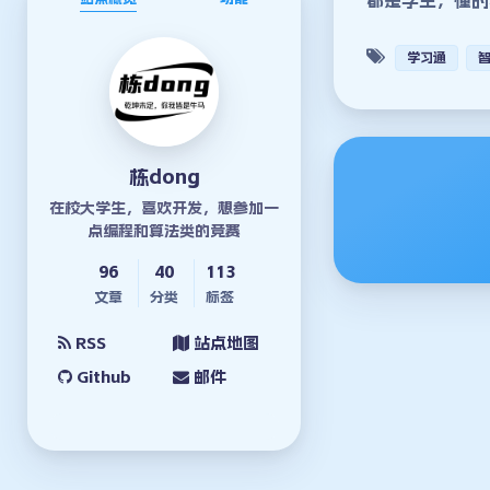
学习通
栋dong
在校大学生，喜欢开发，想参加一
点编程和算法类的竞赛
96
40
113
文章
分类
标签
RSS
站点地图
Github
邮件