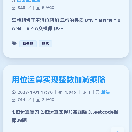
位运算
,
算法
848 字
|
6 分钟
异或相当于不进位相加 异或的性质 0^N = N N^N = 0
A^B = B ^ A交换律 (A…
位运算
算法
用位运算实现整数加减乘除
夜间模式
2023-1-01 17:30
|
1,045
|
1
|
算法
Sans Serif
Serif
764 字
|
7 分钟
浅阴影
深阴影
1.位运算复习 2.位运算实现加减乘除 3.leetcode题
库29题
关闭
日落
暗化
灰度