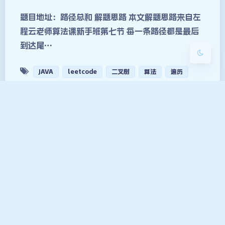
浅阴影
深阴影
题目地址：路径总和 解题思路 本文解题思路来自左
程云老师算法课新手班第七节 每一条路径都是最后
关闭
日落
暗化
灰度
到达尾…
JAVA
leetcode
二叉树
算法
遍历
leetCode-验证二叉树搜索
2023-1-16 20:20
|
1,146
|
0
|
leetcode
,
二叉树
,
数据结构
,
算法
844 字
|
9 分钟
题目地址：验证二叉树搜索 解题思路一 本文解题思
路来自左程云老师算法课新手班第七节 二叉树的左