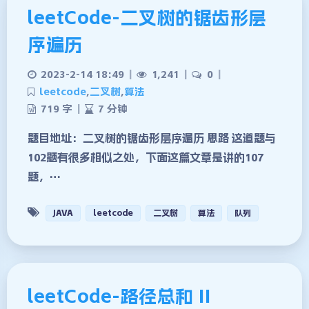
leetCode-二叉树的锯齿形层
序遍历
2023-2-14 18:49
|
1,241
|
0
|
leetcode
,
二叉树
,
算法
719 字
|
7 分钟
题目地址：二叉树的锯齿形层序遍历 思路 这道题与
102题有很多相似之处，下面这篇文章是讲的107
题，…
JAVA
leetcode
二叉树
算法
队列
leetCode-路径总和 II