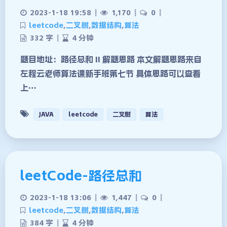
2023-1-18 19:58
|
1,170
|
0
|
leetcode
,
二叉树
,
数据结构
,
算法
332 字
|
4 分钟
题目地址：路径总和 II 解题思路 本文解题思路来自
左程云老师算法课新手班第七节 具体思路可以查看
上…
JAVA
leetcode
二叉树
算法
leetCode-路径总和
夜间模式
2023-1-18 13:06
|
1,447
|
0
|
leetcode
,
二叉树
,
数据结构
,
算法
Sans Serif
Serif
384 字
|
4 分钟